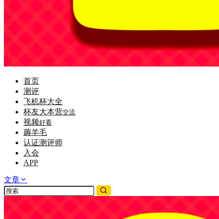
首页
测评
飞机杯大全
杯友大本营
交流
视频
好看
薅羊毛
认证测评师
入会
APP
文章