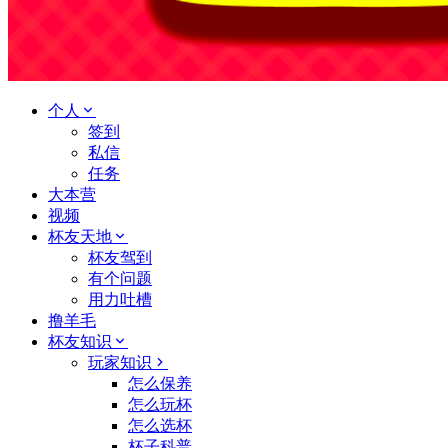
个人
签到
私信
任务
大本营
视频
杯友天地
杯友驾到
有个问题
用力吐槽
撸羊毛
杯友知识
玩家知识
怎么保养
怎么玩杯
怎么选杯
杯子科普