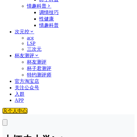
情趣科普
调情技巧
性健康
情趣科普
次元控
acg
LSP
三次元
杯友测评
杯友测评
杯子君测评
特约测评师
官方淘宝店
关注公众号
入群
APP
个人中心