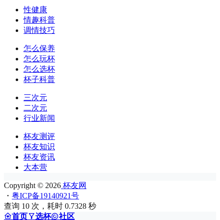
性健康
情趣科普
调情技巧
怎么保养
怎么玩杯
怎么选杯
杯子科普
三次元
二次元
行业新闻
杯友测评
杯友知识
杯友资讯
大本营
Copyright © 2026
杯友网
・
粤ICP备19140921号
查询 10 次，耗时 0.7328 秒
首页
选杯
社区