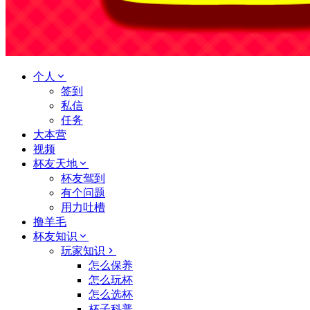
个人
签到
私信
任务
大本营
视频
杯友天地
杯友驾到
有个问题
用力吐槽
撸羊毛
杯友知识
玩家知识
怎么保养
怎么玩杯
怎么选杯
杯子科普