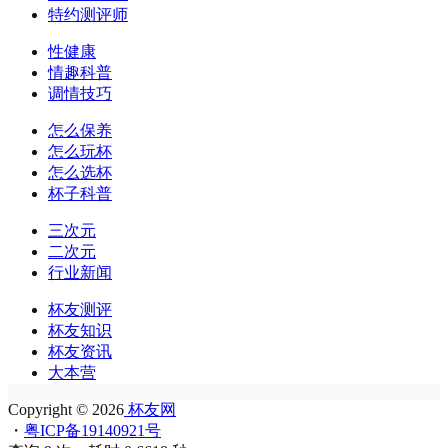
特约测评师
性健康
情趣科普
调情技巧
怎么保养
怎么玩杯
怎么选杯
杯子科普
三次元
二次元
行业新闻
杯友测评
杯友知识
杯友资讯
大本营
Copyright © 2026
杯友网
・
粤ICP备19140921号