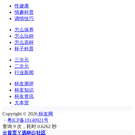
性健康
情趣科普
调情技巧
怎么保养
怎么玩杯
怎么选杯
杯子科普
三次元
二次元
行业新闻
杯友测评
杯友知识
杯友资讯
大本营
Copyright © 2026
杯友网
・
粤ICP备19140921号
查询 9 次，耗时 0.6262 秒
首页
选杯
社区