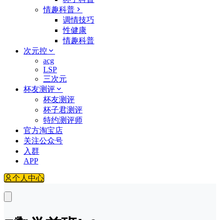
情趣科普
调情技巧
性健康
情趣科普
次元控
acg
LSP
三次元
杯友测评
杯友测评
杯子君测评
特约测评师
官方淘宝店
关注公众号
入群
APP
个人中心