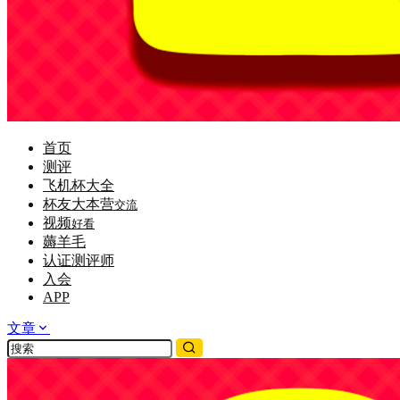
首页
测评
飞机杯大全
杯友大本营
交流
视频
好看
薅羊毛
认证测评师
入会
APP
文章