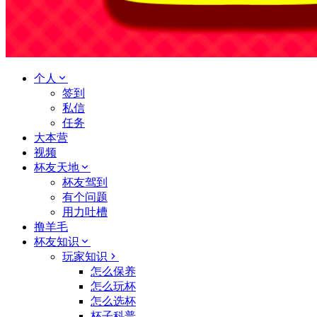
个人
签到
私信
任务
大本营
视频
杯友天地
杯友驾到
有个问题
用力吐槽
撸羊毛
杯友知识
玩家知识
怎么保养
怎么玩杯
怎么选杯
杯子科普