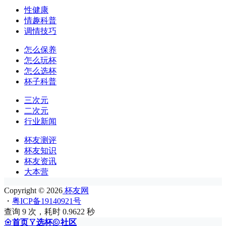
性健康
情趣科普
调情技巧
怎么保养
怎么玩杯
怎么选杯
杯子科普
三次元
二次元
行业新闻
杯友测评
杯友知识
杯友资讯
大本营
Copyright © 2026
杯友网
・
粤ICP备19140921号
查询 9 次，耗时 0.9622 秒
首页
选杯
社区