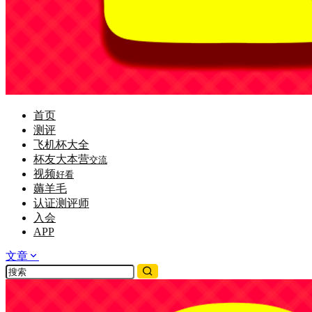
首页
测评
飞机杯大全
杯友大本营
交流
视频
好看
薅羊毛
认证测评师
入会
APP
文章