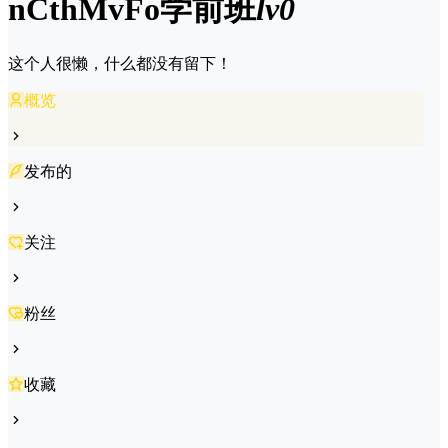
nCthMvFo
学前班
lv0
这个人很懒，什么都没有留下！
概览
发布的
关注
粉丝
收藏