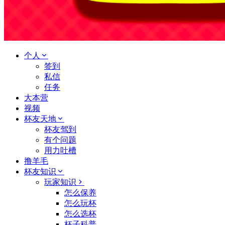
个人
签到
私信
任务
大本营
视频
杯友天地
杯友驾到
有个问题
用力吐槽
撸羊毛
杯友知识
玩家知识
怎么保养
怎么玩杯
怎么选杯
杯子科普