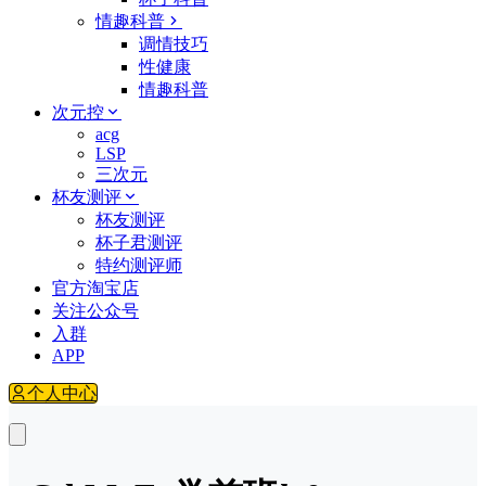
情趣科普
调情技巧
性健康
情趣科普
次元控
acg
LSP
三次元
杯友测评
杯友测评
杯子君测评
特约测评师
官方淘宝店
关注公众号
入群
APP
个人中心