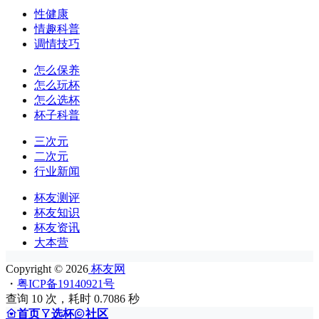
性健康
情趣科普
调情技巧
怎么保养
怎么玩杯
怎么选杯
杯子科普
三次元
二次元
行业新闻
杯友测评
杯友知识
杯友资讯
大本营
Copyright © 2026
杯友网
・
粤ICP备19140921号
查询 10 次，耗时 0.7086 秒
首页
选杯
社区