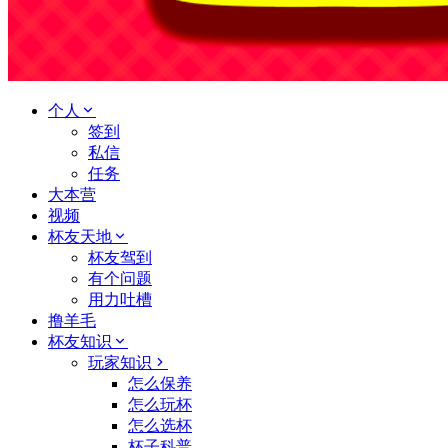
个人
签到
私信
任务
大本营
视频
杯友天地
杯友驾到
有个问题
用力吐槽
撸羊毛
杯友知识
玩家知识
怎么保养
怎么玩杯
怎么选杯
杯子科普