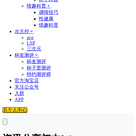
情趣科普
调情技巧
性健康
情趣科普
次元控
acg
LSP
三次元
杯友测评
杯友测评
杯子君测评
特约测评师
官方淘宝店
关注公众号
入群
APP
个人中心