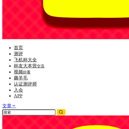
首页
测评
飞机杯大全
杯友大本营
交流
视频
好看
薅羊毛
认证测评师
入会
APP
文章