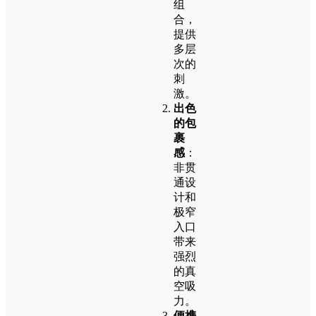
组
合，
提供
多层
次的
刺
激。
出色
的包
裹
感
：
非贯
通设
计和
极窄
入口
带来
强烈
的真
空吸
力。
便携