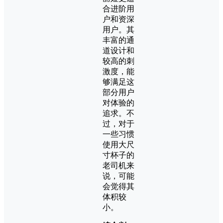
合进阶用
户和资深
用户。其
丰富的通
道设计和
较高的刺
激度，能
够满足这
部分用户
对体验的
追求。不
过，对于
一些习惯
使用大尺
寸杯子的
老司机来
说，可能
会觉得其
体积较
小。