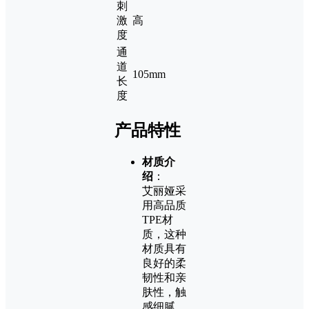
刺
激
高
度
通
道
105mm
长
度
产品特性
材质介
绍
：
艾丽娅采
用高品质
TPE材
质，这种
材质具有
良好的柔
韧性和亲
肤性，触
感细腻，