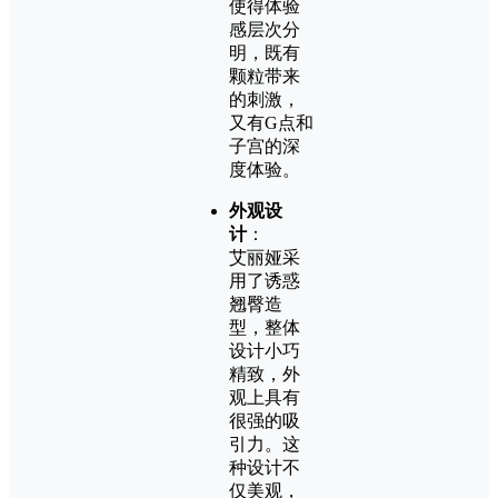
使得体验
感层次分
明，既有
颗粒带来
的刺激，
又有G点和
子宫的深
度体验。
外观设
计
：
艾丽娅采
用了诱惑
翘臀造
型，整体
设计小巧
精致，外
观上具有
很强的吸
引力。这
种设计不
仅美观，