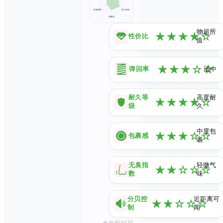
物超所
★
★
★
★
☆
性价比
值
★
★
★
☆
☆
弹回率
适中
耐久等
高度耐
★
★
★
★
☆
级
久
中度包
★
★
★
☆
☆
包裹感
裹
无臭指
轻微气
★
★
☆
☆
☆
数
味
分贝控
近距离可
★
★
☆
☆
☆
制
闻