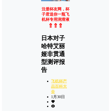
注册杯友网，杯
子君送你一瓶飞
机杯专用润滑液
⇑⇑⇑
日本对子
哈特艾丽
娅非贯通
型测评报
告
飞机杯产
品百科大
全
1月30日