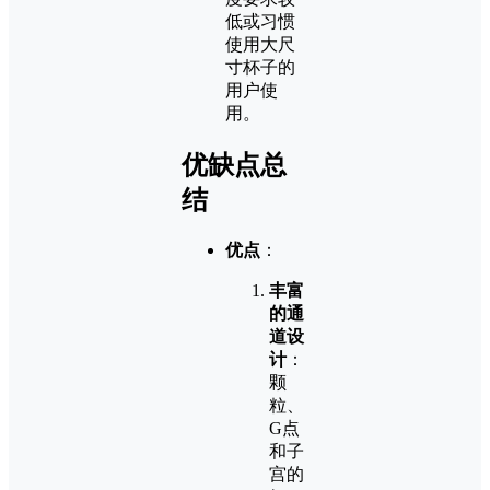
低或习惯
使用大尺
寸杯子的
用户使
用。
优缺点总
结
优点
：
丰富
的通
道设
计
：
颗
粒、
G点
和子
宫的