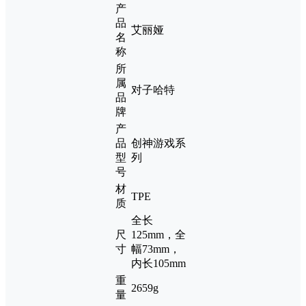
产
品
艾丽娅
名
称
所
属
对子哈特
品
牌
产
品
创神游戏系
型
列
号
材
TPE
质
全长
尺
125mm，全
寸
幅73mm，
内长105mm
重
2659g
量