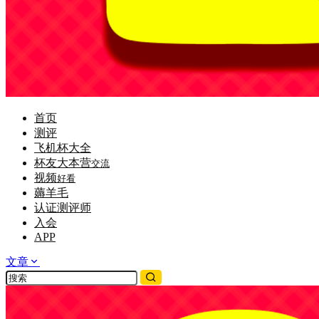
首页
测评
飞机杯大全
杯友大本营
交流
视频
好看
薅羊毛
认证测评师
入会
APP
文章