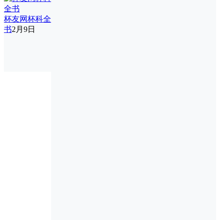
杯友网杯科全
书
2月9日