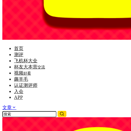
首页
测评
飞机杯大全
杯友大本营
交流
视频
好看
薅羊毛
认证测评师
入会
APP
文章