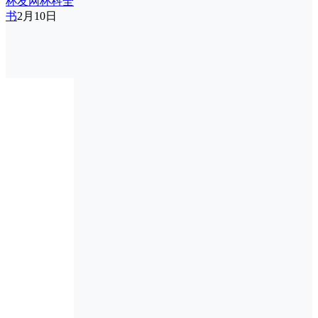
杯友网杯科全
书
2月10日