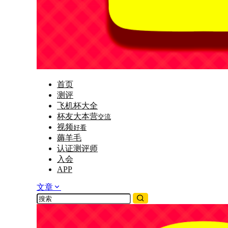
首页
测评
飞机杯大全
杯友大本营
交流
视频
好看
薅羊毛
认证测评师
入会
APP
文章