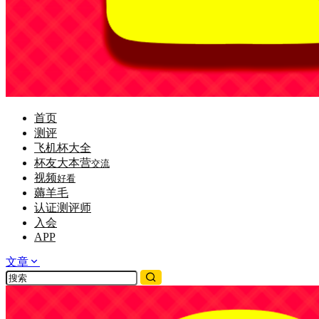
首页
测评
飞机杯大全
杯友大本营
交流
视频
好看
薅羊毛
认证测评师
入会
APP
文章