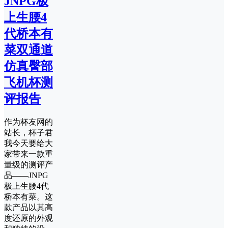
JNPG极
上生腰4
代桥本有
菜双通道
仿真臀部
飞机杯测
评报告
作为杯友网的
站长，杯子君
我今天要给大
家带来一款重
量级的测评产
品——JNPG
极上生腰4代
桥本有菜。这
款产品以其高
度还原的外观