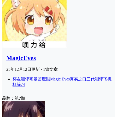
MagicEyes
25年12月12日
更新 · 1篇文章
杯友测评
宅基酱魔眼Magic Eyes真实之口三代测评飞机
杯练习
品牌：第
7
期