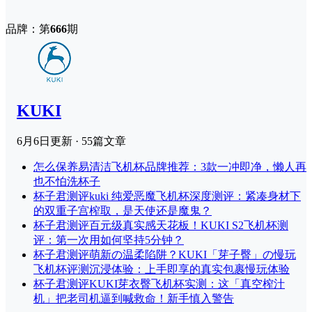
品牌：第
666
期
KUKI
6月6日
更新 · 55篇文章
怎么保养
易清洁飞机杯品牌推荐：3款一冲即净，懒人再
也不怕洗杯子
杯子君测评
kuki 纯爱恶魔飞机杯深度测评：紧凑身材下
的双重子宫榨取，是天使还是魔鬼？
杯子君测评
百元级真实感天花板！KUKI S2飞机杯测
评：第一次用如何坚持5分钟？
杯子君测评
萌新の温柔陷阱？KUKI「芽子臀」の慢玩
飞机杯评测沉浸体验：上手即享的真实包裹慢玩体验
杯子君测评
KUKI芽衣臀飞机杯实测：这「真空榨汁
机」把老司机逼到喊救命！新手慎入警告