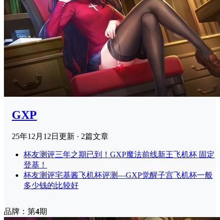
GXP
25年12月12日
更新 · 2篇文章
杯友测评
三年之期已到！GXP魔法前线新王飞机杯 固定
登基！
杯友测评
宅基酱飞机杯评测—GXP觉醒子宫飞机杯一般
多少钱的比较好
品牌：第
4
期