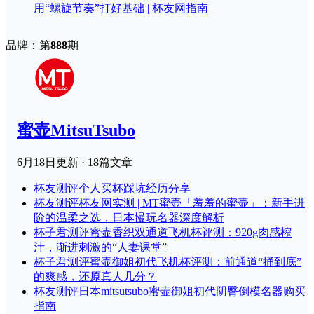
用“螺旋节奏”打好基础 | 杯友网指南
品牌：第
888
期
蜜壶MitsuTsubo
6月18日
更新 · 18篇文章
杯友测评
个人买杯踩坑经历分享
杯友测评
杯友网实测 | MT蜜壶「羞羞的蜜壶」：新手进
阶的温柔之选，日本慢玩名器深度解析
杯子君测评
蜜壶香织双通道飞机杯评测：920g肉感榨
汁，渐进刺激的“人妻课堂”
杯子君测评
蜜壶御姐初代飞机杯评测：前通道“捅到底”
的爽感，还原真人几分？
杯友测评
日本mitsutsubo蜜壶御姐初代阴臀倒模名器购买
指南