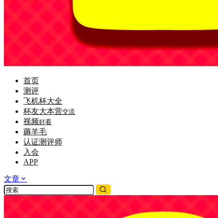
首页
测评
飞机杯大全
杯友大本营
交流
视频
好看
薅羊毛
认证测评师
入会
APP
文章