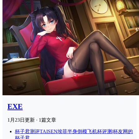
EXE
1月23日
更新 · 1篇文章
杯子君测评
TAISEN埃菲半身倒模飞机杯评测|杯友网的
杯子君