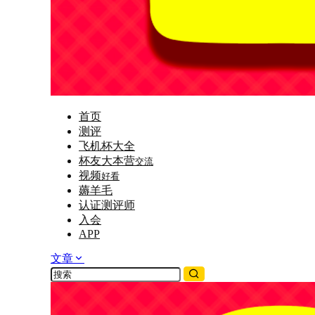
首页
测评
飞机杯大全
杯友大本营
交流
视频
好看
薅羊毛
认证测评师
入会
APP
文章