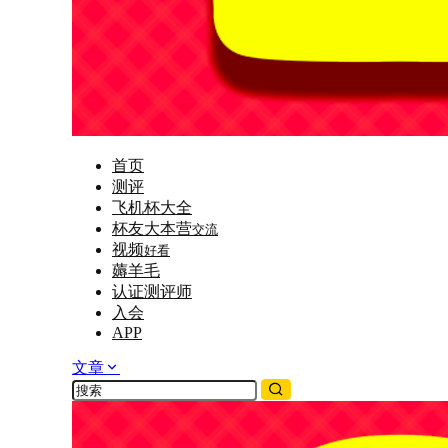
首页
测评
飞机杯大全
杯友大本营
交流
视频
好看
薅羊毛
认证测评师
入会
APP
文章