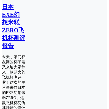
日本
EXE幻
想米糕
ZERO飞
机杯测评
报告
今天，咱们杯
友网的杯子君
又来给大家带
来一款超火的
飞机杯测评
啦！这次的主
角是来自日本
的EXE幻想米
糕ZERO。这
款飞机杯凭借
其独特的设计