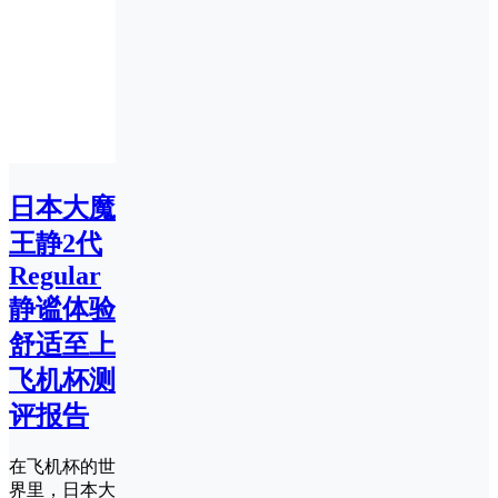
日本大魔
王静2代
Regular
静谧体验
舒适至上
飞机杯测
评报告
在飞机杯的世
界里，日本大