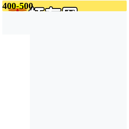
400-500