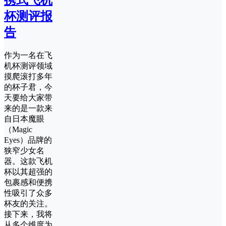
携式飞机
杯测评报
告
作为一名在飞
机杯测评领域
摸爬滚打多年
的杯子君，今
天要给大家带
来的是一款来
自日本魔眼
（Magic
Eyes）品牌的
狭窄少女名
器。这款飞机
杯以其超强的
包裹感和便携
性吸引了众多
杯友的关注。
接下来，我将
从多个维度为