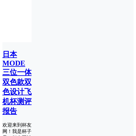
日本
MODE
三位一体
双色款双
色设计飞
机杯测评
报告
欢迎来到杯友
网！我是杯子