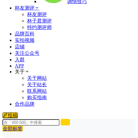
调情技巧
杯友测评
杯友测评
杯子君测评
特约测评师
品牌百科
实拍视频
店铺
关注公众号
入群
APP
关于
关于网站
关于站长
联系网站
购买指南
合作品牌
投稿
全部标签