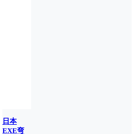
日本
EXE弯