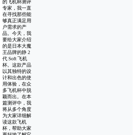
的飞机杯测评
专家，我一直
在寻找那些能
够真正满足用
户需求的产
品。今天，我
要给大家介绍
的是日本大魔
王品牌的静 2
代 Soft 飞机
杯。这款产品
以其独特的设
计和出色的使
用体验，在众
多飞机杯中脱
颖而出。在本
篇测评中，我
将从多个角度
为大家详细解
读这款飞机
杯，帮助大家
更好地了解它