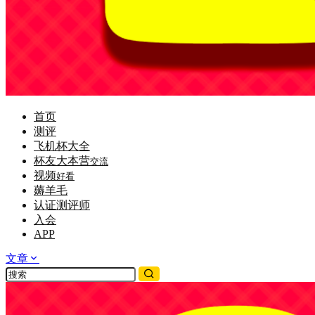
首页
测评
飞机杯大全
杯友大本营
交流
视频
好看
薅羊毛
认证测评师
入会
APP
文章