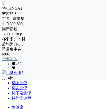
哈
特/TENGA）：
材质均为
TPE，重量集
中在300-800g
国产新锐
（YUU/RQS/
杯多多）：材
质均为TPE，
重量集中在
600-…
行业新闻
462
0
小满
5
月14日
杯友测评
杯友测评
杯子君测评
特约测评师
性健康