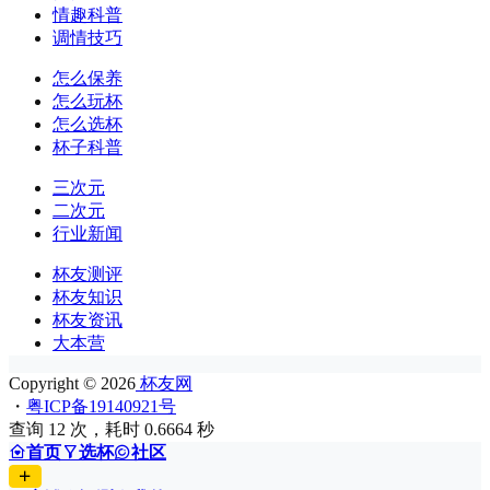
情趣科普
调情技巧
怎么保养
怎么玩杯
怎么选杯
杯子科普
三次元
二次元
行业新闻
杯友测评
杯友知识
杯友资讯
大本营
Copyright © 2026
杯友网
・
粤ICP备19140921号
查询 12 次，耗时 0.6664 秒
首页
选杯
社区