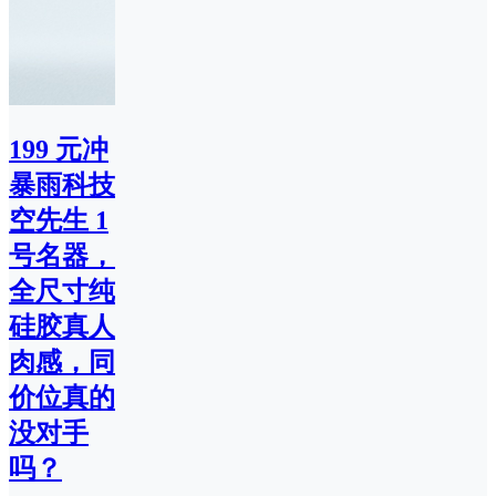
199 元冲
暴雨科技
空先生 1
号名器，
全尺寸纯
硅胶真人
肉感，同
价位真的
没对手
吗？