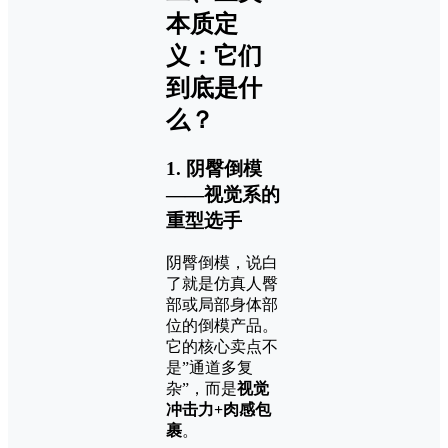
本质定
义：它们
到底是什
么？
1. 阴臀倒模
——视觉系的
重型选手
阴臀倒模，说白
了就是仿真人臀
部或局部身体部
位的倒模产品。
它的核心卖点不
是”通道多复
杂”，而是
视觉
冲击力+肉感包
裹
。