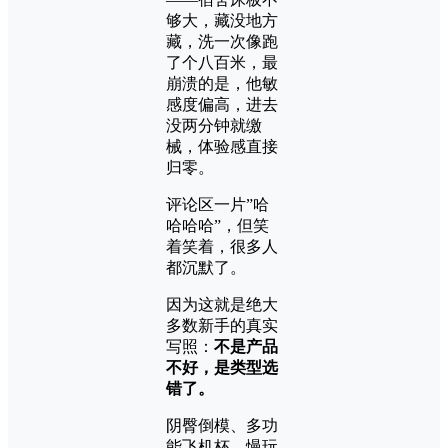
够大，藏没地方
藏，洗一次像跑
了个八百米，最
崩溃的是，他敏
感度偏高，进去
没两分钟就缴
械，体验感直接
归零。
评论区一片”哈
哈哈哈”，但笑
着笑着，很多人
都沉默了。
因为这就是绝大
多数新手的真实
写照：
不是产品
不好，是类型选
错了。
阴臀倒模、多功
能飞机杯、慢玩