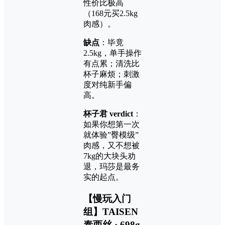
性价比极高
（168元买2.5kg
肉感）。
缺点
：毕竟
2.5kg，单手操作
有点累；清洗比
杯子麻烦；刺激
度对纯新手偏
高。
杯子君 verdict
：
如果你想第一次
就体验”臀模级”
肉感，又不想被
7kg的大块头劝
退，玛莎是最务
实的起点。
【慢玩入门
组】TAISEN
泰西丝 · 698g