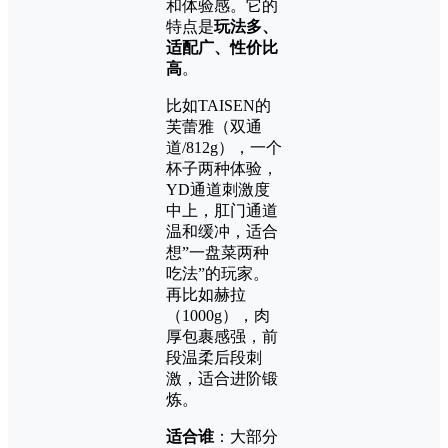
和体验感。它的
特点是
玩法多、
适配广、性价比
高
。
比如TAISEN的
芙蕾雅（双通
道/812g），一个
杯子两种体验，
YD通道刺激度
中上，肛门通道
温和缓冲，适合
想”一盘菜两种
吃法”的玩家。
再比如赫拉
（1000g），肉
厚包裹感强，前
段温柔后段刺
激，适合进阶锻
炼。
适合谁
：大部分