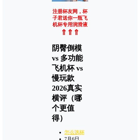
注册杯友网，杯
子君送你一瓶飞
机杯专用润滑液
⇑⇑⇑
阴臀倒模
vs 多功能
飞机杯 vs
慢玩款
2026真实
横评（哪
个更值
得）
怎么选杯
7月6日