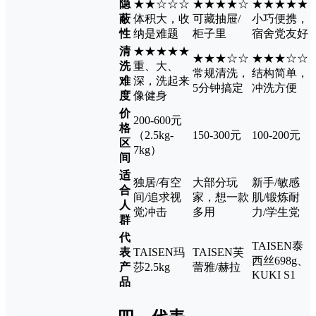
隐
★★☆☆☆
★★★★☆
★★★★★
蔽
体积大，收
可藏抽屉/
小巧便携，
性
纳是难题
柜子里
宿舍党友好
清
★★★★★
★★★☆☆
★★★☆☆
洗
重、大、
常规清洗，
结构简单，
难
深，洗起来
5分钟搞定
冲洗方便
度
像健身
价
200-600元
格
（2.5kg-
150-300元
100-200元
区
7kg）
间
适
独居/有空
大部分玩
新手/敏感
合
间/追求视
家，想一款
肌/锻炼耐
人
觉冲击
多用
力/学生党
群
代
TAISEN泰
表
TAISEN玛
TAISEN芙
西丝698g、
产
莎2.5kg
蕾雅/赫拉
KUKI S1
品