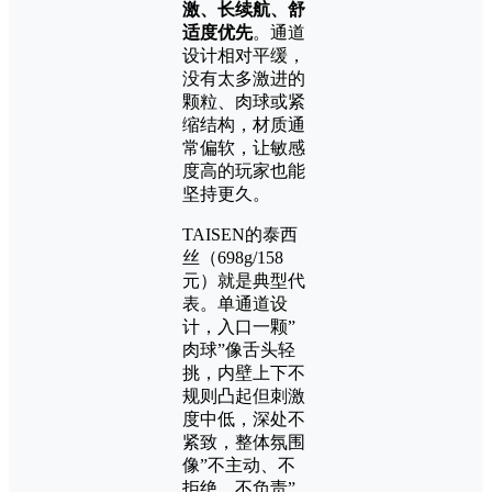
激、长续航、舒
适度优先
。通道
设计相对平缓，
没有太多激进的
颗粒、肉球或紧
缩结构，材质通
常偏软，让敏感
度高的玩家也能
坚持更久。
TAISEN的泰西
丝（698g/158
元）就是典型代
表。单通道设
计，入口一颗”
肉球”像舌头轻
挑，内壁上下不
规则凸起但刺激
度中低，深处不
紧致，整体氛围
像”不主动、不
拒绝、不负责”