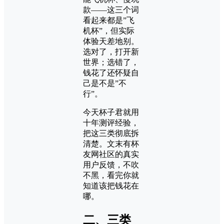
款——这三个词
看起来都是”飞
机杯”，但实际
体验天差地别。
选对了，打开新
世界；选错了，
钱花了还怀疑自
己是不是”不
行”。
今天杯子君就用
十年测评经验，
把这三类彻底拆
清楚。文末有杯
友网社区的真实
用户反馈，不吹
不黑，看完你就
知道该把钱花在
哪。
二、三类