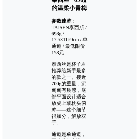
的温柔小青梅
参数速览
：
TAISEN泰西斯 /
698g /
17.5×11×9cm / 单
通道 / 最低限价
158元
泰西丝是杯子君
推荐给新手最多
的款之一。接近
700g的重量，沉
甸甸有质感，底
部平面设计适合
放桌上或枕头俯
冲——这个细节
很加分，解放双
手。
通道是单通道，