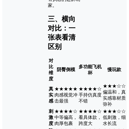
家。
三、横向
对比：一
张表看清
区别
对
比
多功能飞机
阴臀倒模
慢玩款
维
杯
度
★★★☆☆
真
★★★★★
★★★★☆
偏温和，真
实
肉感视觉冲
手持仿真度
实感靠材质
感
击最强
不错
弥补
刺
★★★★☆
★★★★☆
★★★☆☆
激
中等偏高，
看具体款，
低刺激，细
度
肉厚包裹
跨度大
水长流