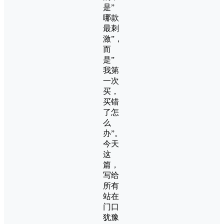
是”
哪款
最刺
激”，
而
是”
我第
一次
买，
买错
了怎
么
办”。
今天
这
篇，
写给
所有
站在
门口
犹豫