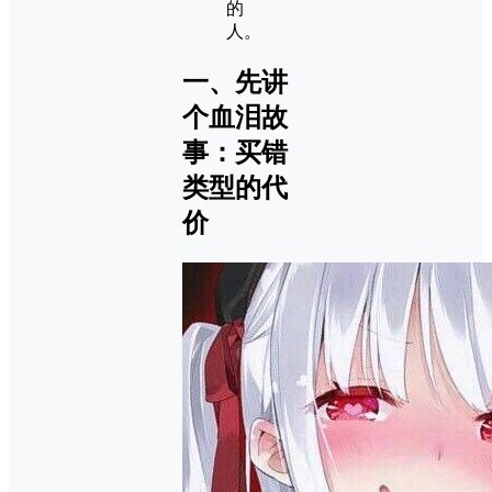
的
人。
一、先讲
个血泪故
事：买错
类型的代
价