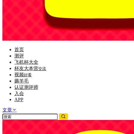
首页
测评
飞机杯大全
杯友大本营
交流
视频
好看
薅羊毛
认证测评师
入会
APP
文章