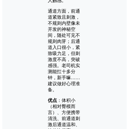
人触感。
通道方面，前通
道紧致且刺激，
不规则内壁像未
开发的神秘空
间，随处可见不
规则肉芽；后通
道入口很小，紧
致吸力足，但刺
激度不高，突破
感强。老司机实
测能扛十多分
钟，新手嘛……
建议做好心理准
备。
优点
：体积小
（相对臀模而
言）、方便携带
清洗、前通道刺
激后通道温和、