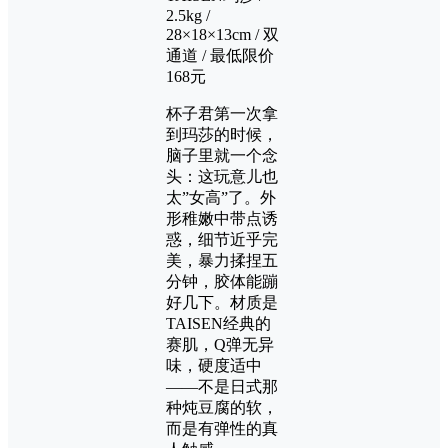
2.5kg /
28×18×13cm / 双
通道 / 最低限价
168元
杯子君第一次拿
到玛莎的时候，
脑子里就一个念
头：这玩意儿也
太”女高”了。外
形稚嫩中带点诱
惑，细节近乎完
美，暴力揉捏五
分钟，胶体能蹦
好几下。材质是
TAISEN经典的
赛肌，Q弹无异
味，硬度适中
——不是日式那
种炖豆腐的软，
而是有弹性的真