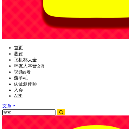
首页
测评
飞机杯大全
杯友大本营
交流
视频
好看
薅羊毛
认证测评师
入会
APP
文章