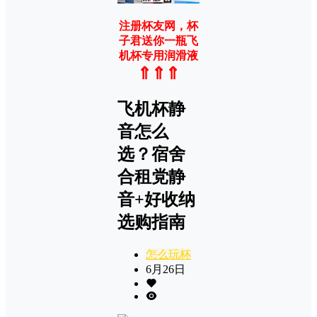
注册杯友网，杯
子君送你一瓶飞
机杯专用润滑液
⇑⇑⇑
飞机杯静
音怎么
选？宿舍
合租党静
音+好收纳
选购指南
怎么玩杯
6月26日