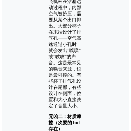
飞机杯在活塞运
动过程中，内部
空气被挤压，需
要从某个出口排
出。大部分杯子
在末端设计了排
气孔——空气高
速通过小孔时，
就会发出”噗噗”
或”吱吱”的声
音。这是最常见
的噪音来源，也
是最可控的。有
些杯子排气孔设
计在尾部，有些
设计在侧面，位
置和大小直接决
定了音量大小。
元凶二：材质摩
擦（次要的 but
存在）