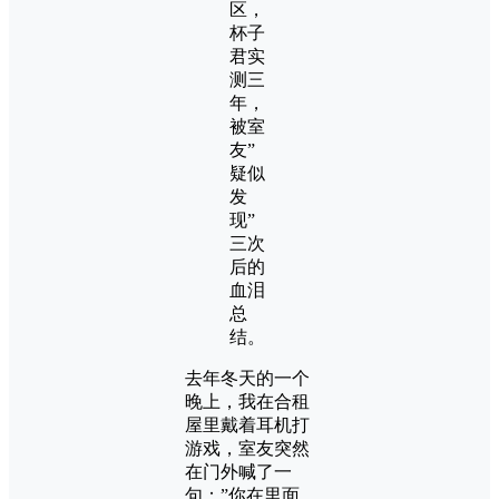
区，
杯子
君实
测三
年，
被室
友”
疑似
发
现”
三次
后的
血泪
总
结。
去年冬天的一个
晚上，我在合租
屋里戴着耳机打
游戏，室友突然
在门外喊了一
句：”你在里面