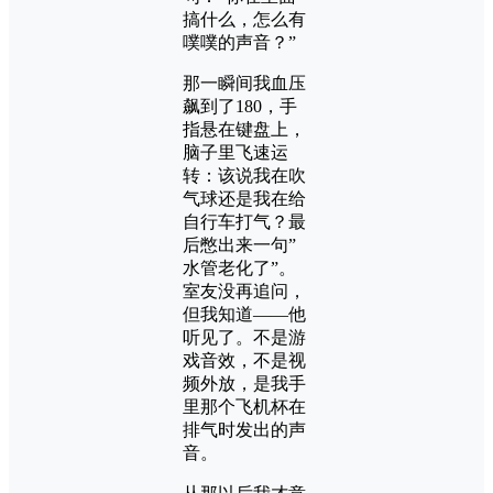
搞什么，怎么有
噗噗的声音？”
那一瞬间我血压
飙到了180，手
指悬在键盘上，
脑子里飞速运
转：该说我在吹
气球还是我在给
自行车打气？最
后憋出来一句”
水管老化了”。
室友没再追问，
但我知道——他
听见了。不是游
戏音效，不是视
频外放，是我手
里那个飞机杯在
排气时发出的声
音。