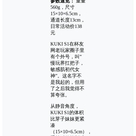
参数速览：
重量
560g，尺寸
15×10×6.5cm，
通道长度13cm，
日常活动价138
元
KUKI S1在杯友
网老玩家圈子里
有个外号，叫”
慢玩界扛把子，
敏感肌初代女
神”。这名字不
是我起的，但用
了之后我觉得不
算夸张。
从静音角度，
KUKI S1的体积
比芽子妹妹更紧
凑
（15×10×6.5cm），