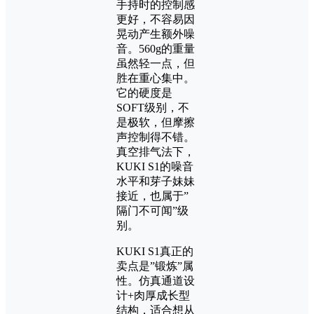
手持时的控制感
更好，不容易因
晃动产生额外噪
音。560g的重量
虽然轻一点，但
胜在重心集中。
它的硬度是
SOFT级别，不
是极软，但摩擦
声控制得不错。
真空排气法下，
KUKI S1的噪音
水平和芽子妹妹
接近，也属于”
隔门不可闻”级
别。
KUKI S1真正的
卖点是”锻炼”属
性。仿真通道设
计+肉厚成长型
结构，适合想从