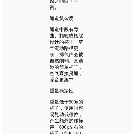
感之间取了平
衡。
通道复杂度
通道中段有弯
曲、颗粒或褶皱
设计的杯子，空
气流动路径更
长，排气声会被
自然削弱。直通
道的简单杯子，
空气直接贯通，
噪音更集中。
重量稳定性
重量低于500g的
杯子，使用时容
易晃动或移位，
产生额外的碰撞
声。600g左右的
杯子（如KUKI