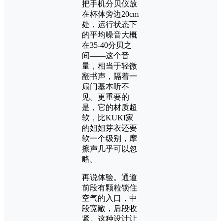
把手机分贝仪放
在杯体旁边20cm
处，运行状态下
的平均噪音大概
在35-40分贝之
间——这个音
量，相当于轻微
翻书声，隔着一
扇门基本听不
见。更重要的
是，它的材质超
软，比KUKI家
的姐姐芽衣还要
软一个级别，摩
擦声几乎可以忽
略。
再说体验。通道
前段有颗粒锁住
空气的入口，中
段宽敞，后段收
紧。这种设计让