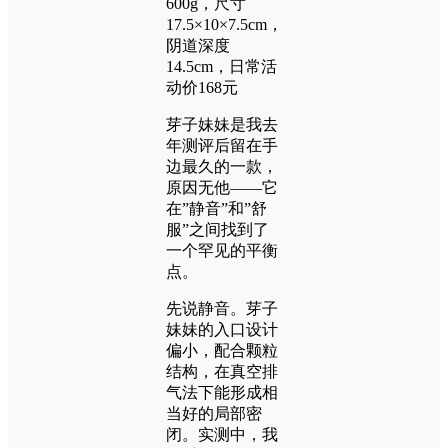
600g，尺寸
17.5×10×7.5cm，
阴道深度
14.5cm，日常活
动价168元
芽子妹妹是我去
年测评后留在手
边最久的一款，
原因无他——它
在”静音”和”舒
服”之间找到了
一个罕见的平衡
点。
先说静音。芽子
妹妹的入口设计
偏小，配合颗粒
结构，在真空排
气法下能形成相
当好的局部密
闭。实测中，我