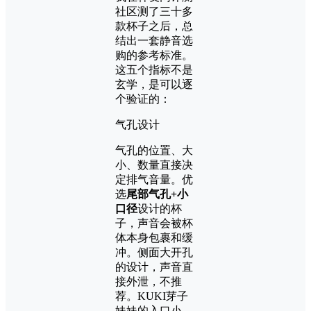
社区测了三十多
款杯子之后，总
结出一套静音选
购的参考标准。
这五个指标不是
玄学，是可以逐
个验证的：
气孔设计
气孔的位置、大
小、数量直接决
定排气音量。优
选
尾部气孔+小
口径
设计的杯
子，声音会被杯
体本身包裹和缓
冲。侧面大开孔
的设计，声音直
接外泄，不推
荐。KUKI芽子
妹妹的入口小