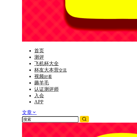
首页
测评
飞机杯大全
杯友大本营
交流
视频
好看
薅羊毛
认证测评师
入会
APP
文章