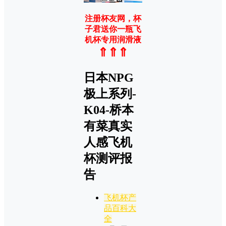
注册杯友网，杯
子君送你一瓶飞
机杯专用润滑液
⇑⇑⇑
日本NPG
极上系列-
K04-桥本
有菜真实
人感飞机
杯测评报
告
飞机杯产
品百科大
全