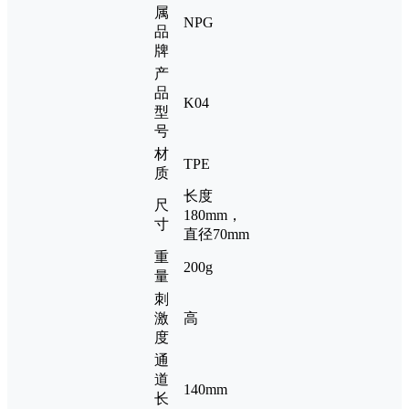
属
NPG
品
牌
产
品
K04
型
号
材
TPE
质
长度
尺
180mm，
寸
直径70mm
重
200g
量
刺
激
高
度
通
道
140mm
长