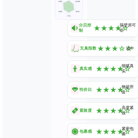
分贝控
隔壁房可
★
★
★
★
☆
制
听
★
★
★
☆
☆
无臭指数
适中
细腻真
★
★
★
★
☆
真实感
实
物超所
★
★
★
★
☆
性价比
值
高度紧
★
★
★
★
☆
紧致度
致
紧密包
★
★
★
★
☆
包裹感
裹