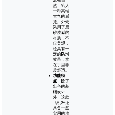
流畅自
然，给人
一种高端
大气的感
觉。外壳
采用了磨
砂质感的
材质，不
仅美观，
还具有一
定的防滑
效果，拿
在手里非
常舒适。
功能特
点
：除了
出色的基
础设计
外，这款
飞机杯还
具备一些
实用的功