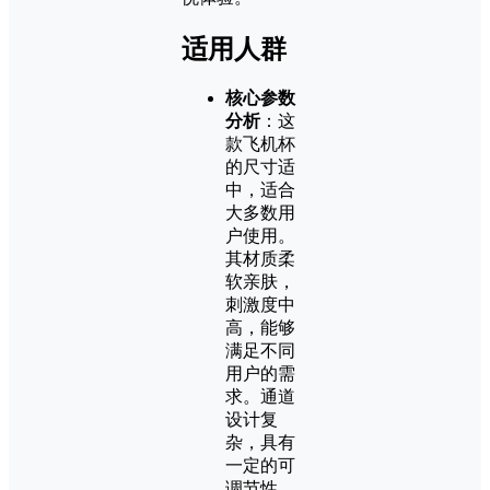
适用人群
核心参数
分析
：这
款飞机杯
的尺寸适
中，适合
大多数用
户使用。
其材质柔
软亲肤，
刺激度中
高，能够
满足不同
用户的需
求。通道
设计复
杂，具有
一定的可
调节性，