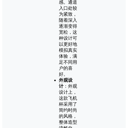
感。通道
入口处较
为紧致，
随着深入
逐渐变得
宽松，这
种设计可
以更好地
模拟真实
体验，满
足不同用
户的喜
好。
外观设
计
：外观
设计上，
这款飞机
杯采用了
简约时尚
的风格，
整体造型