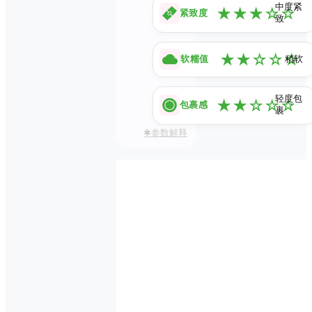
中度紧
★
★
★
☆
☆
紧致度
致
★
★
☆
☆
☆
软糯值
稍软
轻度包
★
★
☆
☆
☆
包裹感
裹
✱参数解释