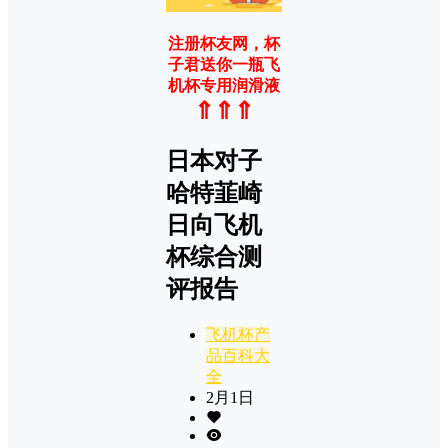
注册杯友网，杯
子君送你一瓶飞
机杯专用润滑液
⇑⇑⇑
日本对子
哈特韮崎
日向飞机
杯综合测
评报告
飞机杯产
品百科大
全
2月1日