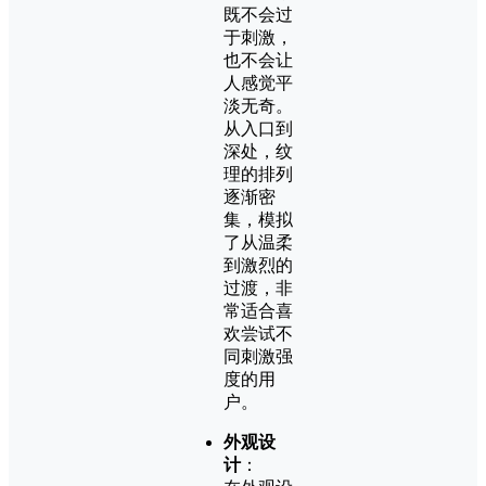
既不会过
于刺激，
也不会让
人感觉平
淡无奇。
从入口到
深处，纹
理的排列
逐渐密
集，模拟
了从温柔
到激烈的
过渡，非
常适合喜
欢尝试不
同刺激强
度的用
户。
外观设
计
：