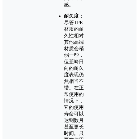
感。
耐久度
：
尽管TPE
材质的耐
久性相对
其他高端
材质会稍
弱一些，
但韮崎日
向的耐久
度表现仍
然相当不
错。在正
常使用的
情况下，
它的使用
寿命可以
达到数月
甚至更长
时间。只