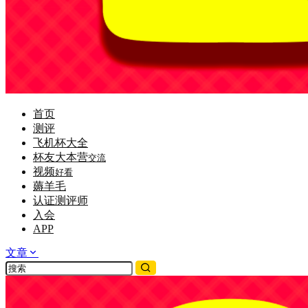
首页
测评
飞机杯大全
杯友大本营
交流
视频
好看
薅羊毛
认证测评师
入会
APP
文章