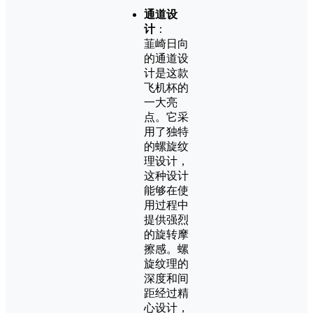
通道设
计
：
韮崎日向
的通道设
计是这款
飞机杯的
一大亮
点。它采
用了独特
的螺旋纹
理设计，
这种设计
能够在使
用过程中
提供强烈
的旋转摩
擦感。螺
旋纹理的
深度和间
距经过精
心设计，