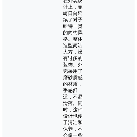
在外观设
计上，韮
崎日向延
续了对子
哈特一贯
的简约风
格。整体
造型简洁
大方，没
有过多的
装饰。外
壳采用了
磨砂质感
的材质，
手感舒
适，不易
滑落。同
时，这种
设计也便
于清洁和
保养，不
会像一些