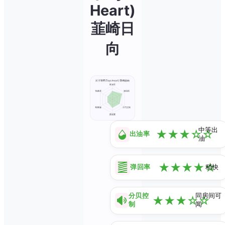
Heart)
韮崎日
向
中等出
★
★
★
☆
☆
出油率
油
★
★
★
★
☆
弹回率
稍快
分贝控
同房间可
★
★
★
☆
☆
制
闻