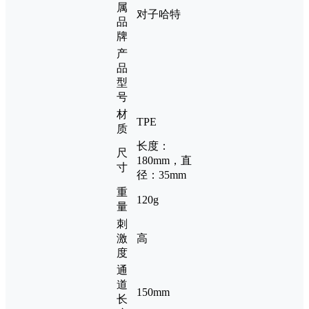
属
对子哈特
品
牌
产
品
型
号
材
TPE
质
长度：
尺
180mm，直
寸
径：35mm
重
120g
量
刺
激
高
度
通
道
150mm
长