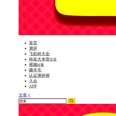
首页
测评
飞机杯大全
杯友大本营
交流
视频
好看
薅羊毛
认证测评师
入会
APP
文章