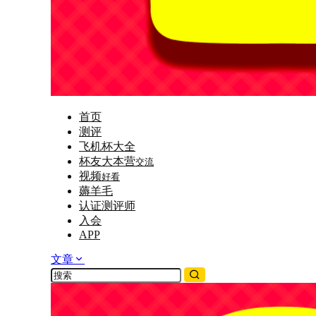
首页
测评
飞机杯大全
杯友大本营
交流
视频
好看
薅羊毛
认证测评师
入会
APP
文章