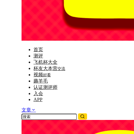
首页
测评
飞机杯大全
杯友大本营
交流
视频
好看
薅羊毛
认证测评师
入会
APP
文章