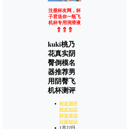
注册杯友网，杯
子君送你一瓶飞
机杯专用润滑液
⇑⇑⇑
kuki桃乃
花真实阴
臀倒模名
器推荐男
用阴臀飞
机杯测评
杯友测评
杯友知识
杯友资讯
玩家知识
1月22日