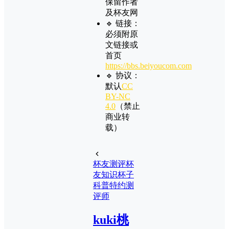
保留作者
及
杯友网
🔹 链接：
必须附原
文链接或
首页
https://bbs.beiyoucom.com
🔹 协议：
默认
CC
BY-NC
4.0
（禁止
商业转
载）
杯友测评
杯
友知识
杯子
科普
特约测
评师
kuki桃