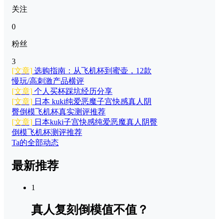
关注
0
粉丝
3
[文章]
选购指南：从飞机杯到蜜壶，12款
慢玩/高刺激产品横评
[文章]
个人买杯踩坑经历分享
[文章]
日本 kuki纯爱恶魔子宫快感真人阴
臀倒模飞机杯真实测评推荐
[文章]
日本kuki子宫快感纯爱恶魔真人阴臀
倒模飞机杯测评推荐
Ta的全部动态
最新推荐
1
真人复刻倒模值不值？