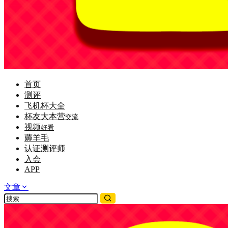
首页
测评
飞机杯大全
杯友大本营
交流
视频
好看
薅羊毛
认证测评师
入会
APP
文章