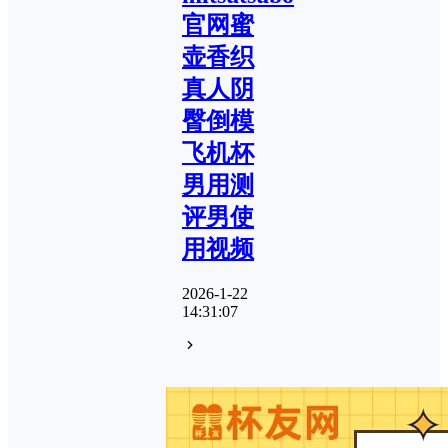
官网蜜
壶香织
真人阴
臀倒模
飞机杯
男用测
评男使
用视频
2026-1-22
14:31:07