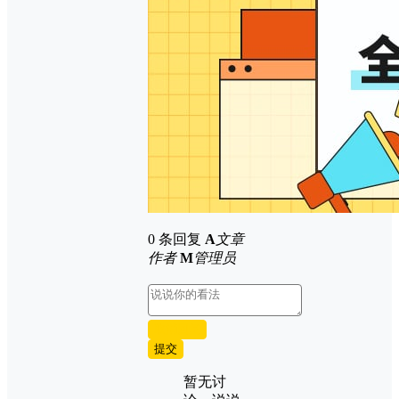
0 条回复
A
文章
作者
M
管理员
取消回复
提交
暂无讨