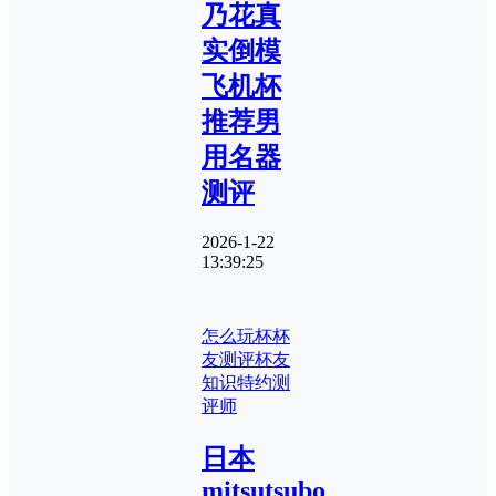
乃花真
实倒模
飞机杯
推荐男
用名器
测评
2026-1-22
13:39:25
怎么玩杯
杯
友测评
杯友
知识
特约测
评师
日本
mitsutsubo