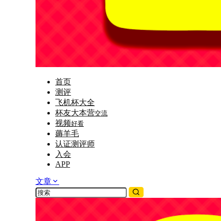
首页
测评
飞机杯大全
杯友大本营
交流
视频
好看
薅羊毛
认证测评师
入会
APP
文章