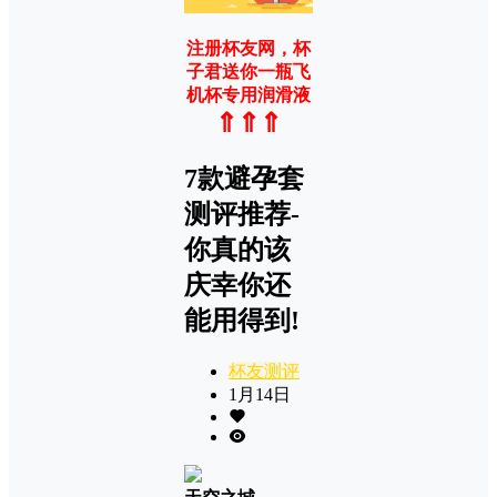
注册杯友网，杯
子君送你一瓶飞
机杯专用润滑液
⇑⇑⇑
7款避孕套
测评推荐-
你真的该
庆幸你还
能用得到!
杯友测评
1月14日