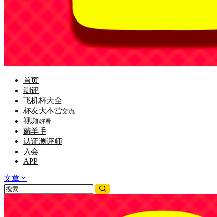
首页
测评
飞机杯大全
杯友大本营
交流
视频
好看
薅羊毛
认证测评师
入会
APP
文章