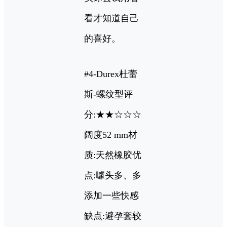
看才知道自己
的喜好。
#4-Durex杜蕾
斯-螺纹型评
分:★★☆☆☆
阔度52 mm材
质:天然橡胶优
点:噱头多、多
添加一些快感
缺点:避孕套较