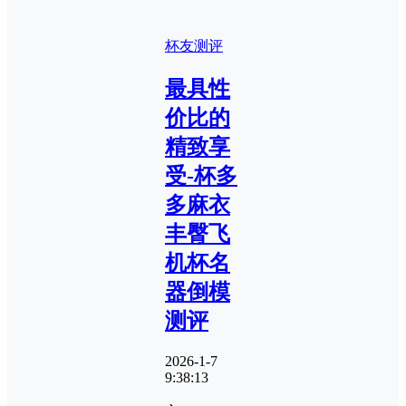
杯友测评
最具性
价比的
精致享
受-杯多
多麻衣
丰臀飞
机杯名
器倒模
测评
2026-1-7
9:38:13