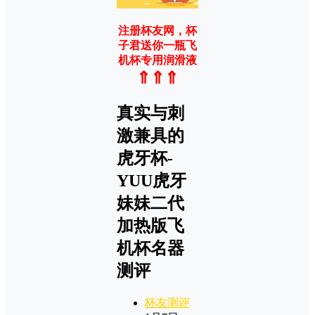
注册杯友网，杯
子君送你一瓶飞
机杯专用润滑液
⇑⇑⇑
真实与刺
激兼具的
虎牙杯-
YUU虎牙
妹妹二代
加热版飞
机杯名器
测评
杯友测评