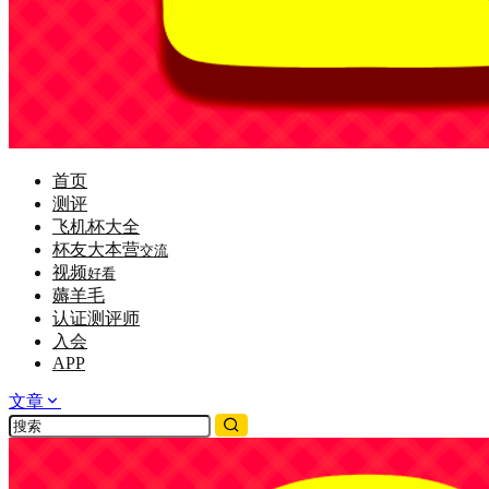
首页
测评
飞机杯大全
杯友大本营
交流
视频
好看
薅羊毛
认证测评师
入会
APP
文章