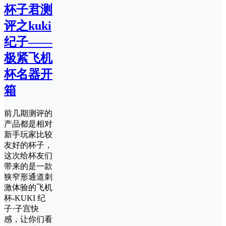
杯子君测
评之kuki
纪子——
极紧飞机
杯名器开
箱
前几期测评的
产品都是相对
新手玩家比较
友好的杯子，
这次给杯友们
带来的是一款
狭窄形通道刺
激体验的飞机
杯-KUKI 纪
子·子宫快
感，让你们看