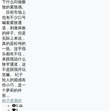
下什么叫做极
致的紧致感。
目前市场上
也有不少口号
喊着紧致通
道，刺激体验
的杯子。但是
实际上来说，
真的是松垮的
一批。连手指
头都夹不住，
来跟我说什么
狭窄通道，这
不是跟我开玩
笑嘛。 纪子
给人的观感有
些小巧，是一
个萝莉的外
形…
杯子君测评
9.4k
0