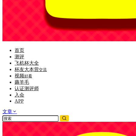
首页
测评
飞机杯大全
杯友大本营
交流
视频
好看
薅羊毛
认证测评师
入会
APP
文章