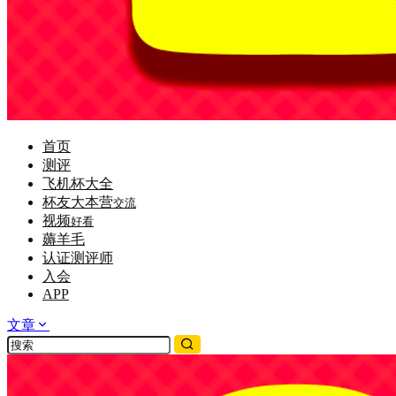
首页
测评
飞机杯大全
杯友大本营
交流
视频
好看
薅羊毛
认证测评师
入会
APP
文章