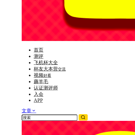
首页
测评
飞机杯大全
杯友大本营
交流
视频
好看
薅羊毛
认证测评师
入会
APP
文章