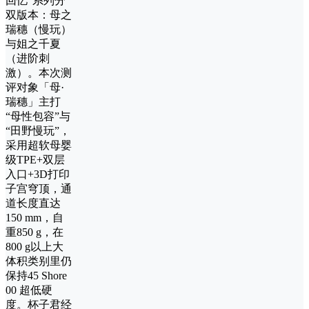
回忆”系列分
双版本：母之
瑞穗（慢玩）
与姐之千夏
（进阶刺
激）。本次测
评对象「母·
瑞穗」主打
“母性包容”与
“田野慢玩”，
采用超软母婴
级TPE+双层
入口+3D打印
子宫穹顶，通
道长度直达
150 mm，自
重850 g，在
800 g以上大
体积类别里仍
保持45 Shore
00 超低硬
度。杯子君经