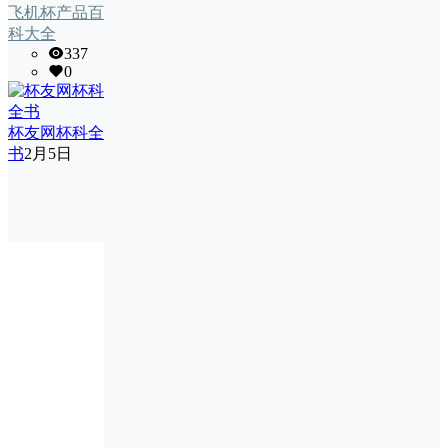
飞机杯产品百
科大全
337
0
杯友网杯科全
书
2月5日