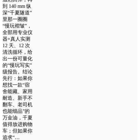
到 140 mm 纵
深“千夏隧道”
里那一圈圈
“慢玩褶皱”，
全部用专业仪
器+真人实测
12 天、12 次
清洗循环，给
出一份可量化
的“慢玩写实”
级报告。结论
先行：如果你
想找一款“宿
舍能藏、家用
耐造、新手不
翻车、老司机
也能细品”的
万金油，千夏
值得放进购物
车；但如果你
追求“…