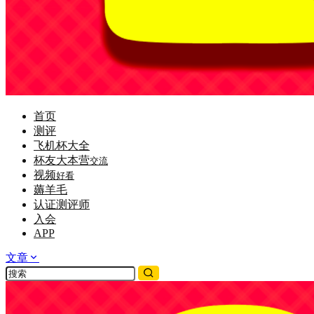
首页
测评
飞机杯大全
杯友大本营
交流
视频
好看
薅羊毛
认证测评师
入会
APP
文章