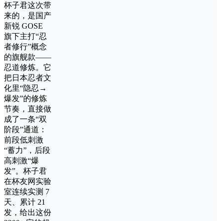
杯子君这次带
来的，是国产
新锐 GOSE
旗下主打“忍
者修行”概念
的旗舰款——
忍道修炼。它
把日本忍者文
化里“隐忍→
爆发”的修炼
节奏，直接做
成了一条“双
阶段”通道：
前段低刺激
“蓄力”，后段
高刺激“爆
发”。杯子君
在杯友网实验
室连续实测 7
天、累计 21
发，给出这份