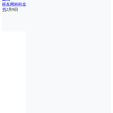
杯友网杯科全
书
2月9日