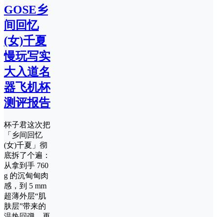
GOSE乡
间回忆
(女)千夏
慢玩写实
大入道名
器飞机杯
测评报告
杯子君这次把
「乡间回忆
(女)千夏」彻
底拆了个遍：
从拿到手 760
g 的沉甸甸肉
感，到 5 mm
超薄外层“肌
肤层”带来的
温热回弹，再