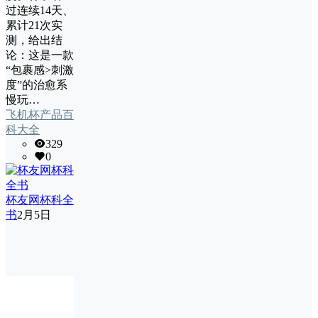
过连续14天、
累计21次实
测，给出结
论：这是一款
“包裹感>刺激
度”的治愈系
慢玩…
飞机杯产品百
科大全
329
0
杯友网杯科全
书
2月5日