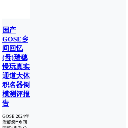
国产
GOSE乡
间回忆
(母)瑞穗
慢玩真实
通道大体
积名器倒
模测评报
告
GOSE 2024年
旗舰级“乡间