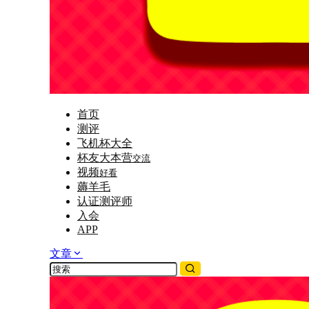
首页
测评
飞机杯大全
杯友大本营
交流
视频
好看
薅羊毛
认证测评师
入会
APP
文章