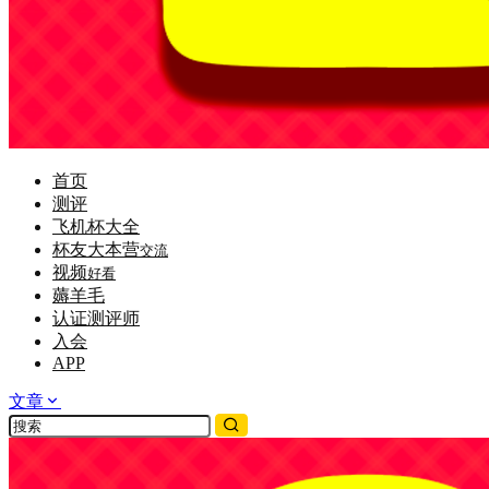
首页
测评
飞机杯大全
杯友大本营
交流
视频
好看
薅羊毛
认证测评师
入会
APP
文章