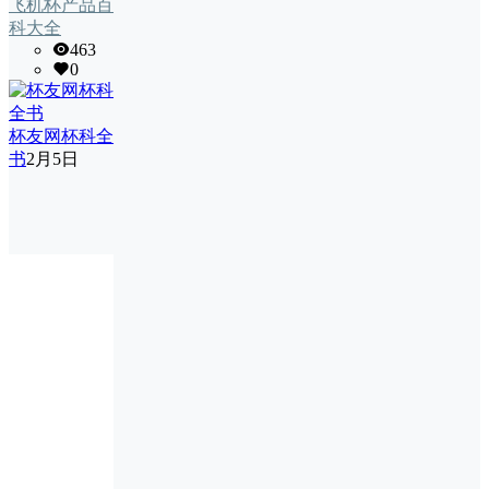
飞机杯产品百
科大全
463
0
杯友网杯科全
书
2月5日