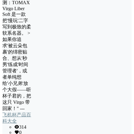
测：TOMAX
Virgo Liber
Soft 是一款
把'慢玩'二字
写到极致的柔
软系名器。 >
如果你追
求'被云朵包
裹'的绵密贴
合、想从'秒
男'练成'时间
管理者'，或
者单纯想
给'小兄弟'放
个大假——听
杯子君的，把
这只 Virgo 带
回家！" ---
飞机杯产品百
科大全
314
0