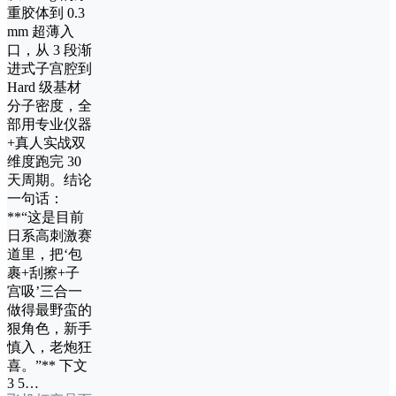
重胶体到 0.3
mm 超薄入
口，从 3 段渐
进式子宫腔到
Hard 级基材
分子密度，全
部用专业仪器
+真人实战双
维度跑完 30
天周期。结论
一句话：
**“这是目前
日系高刺激赛
道里，把‘包
裹+刮擦+子
宫吸’三合一
做得最野蛮的
狠角色，新手
慎入，老炮狂
喜。”** 下文
3 5…