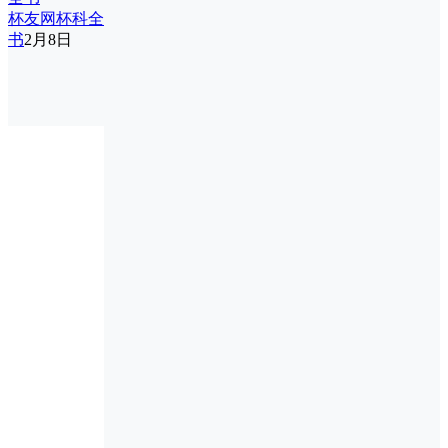
杯友网杯科全
书
2月8日