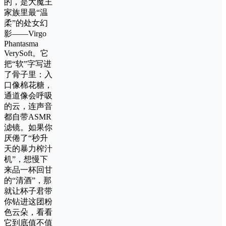
的，是大魔王
家族里最“温
柔”的处女幻
影——Virgo
Phantasma
VerySoft。它
把“软”字写进
了骨子里：入
口像棉花糖，
通道像会呼吸
的云，连声音
都自带ASMR
滤镜。如果你
厌倦了“秒升
天的暴力榨汁
机”，想慢下
来品一杯回甘
的“清酒”，那
就让杯子君带
你钻进这团粉
色云朵，看看
它到底值不值