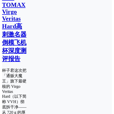
TOMAX
Virgo
Veritas
Hard高
刺激名器
倒模飞机
杯深度测
评报告
杯子君这次把
「通贩大魔
王」旗下最硬
核的 Virgo
Veritas
Hard（以下简
称 VVH）彻
底拆干净——
从 720 g 的厚