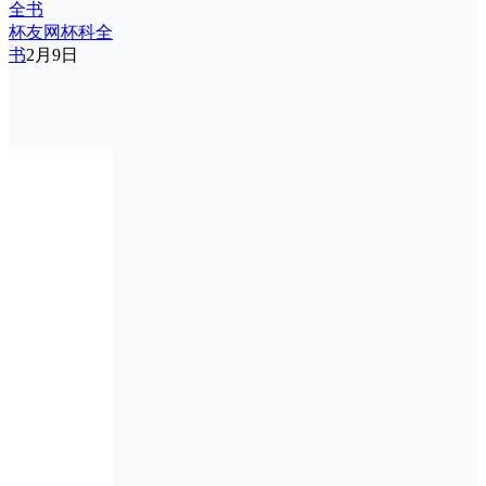
杯友网杯科全
书
2月9日