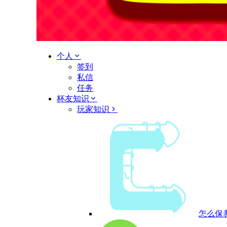
个人
签到
私信
任务
杯友知识
玩家知识
怎么保