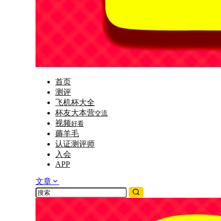
首页
测评
飞机杯大全
杯友大本营
交流
视频
好看
薅羊毛
认证测评师
入会
APP
文章