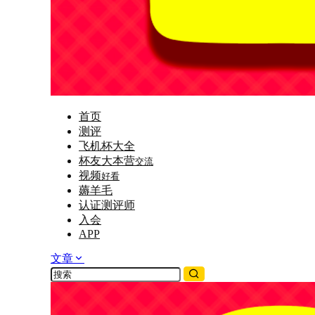
首页
测评
飞机杯大全
杯友大本营
交流
视频
好看
薅羊毛
认证测评师
入会
APP
文章